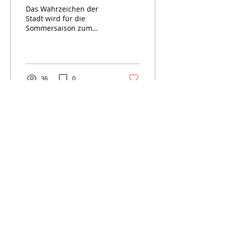
Das Wahrzeichen der
Stadt wird für die
Sommersaison zum
Leben erweckt. Pro
Kaiserstuhl hat zur
Turmputzete geladen.
Die Turmhüterinnen...
36
0
Impressum
Datenschutz
© 2024 | Verein Pro Kaiserstuhl |
Daniel Gasser.
Besuche
uns auf
Instagram
@kaiserst
uhlofficial